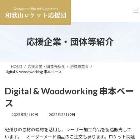
コ
ナ
ン
ビ
テ
ゲ
ン
ー
ツ
シ
へ
ョ
応援企業・団体等紹介
ス
ン
キ
に
ッ
移
プ
動
HOME
応援企業・団体等紹介
地域事業者
Digital & Woodworking 串本ベース
Digital & Woodworking 串本ベー
ス
最
2025年5月19日
2025年5月19日
終
更
紀州ひのき材の端材を活用し、レーザー加工商品を製造販売して
新
います。 オーダーメード商品のご注文も承ります。ロケット関連
日