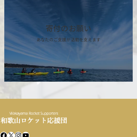
ー
リ
ン
ク
寄付のお願い
あなたのご支援が活動を支えます
Facebook
X
Instagram
YouTube