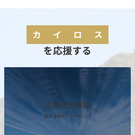
カ
イ
ロ
ス
を応援する
カ
バ
ー
リ
ン
ク
応援団員募集
最新情報をいち早くGET