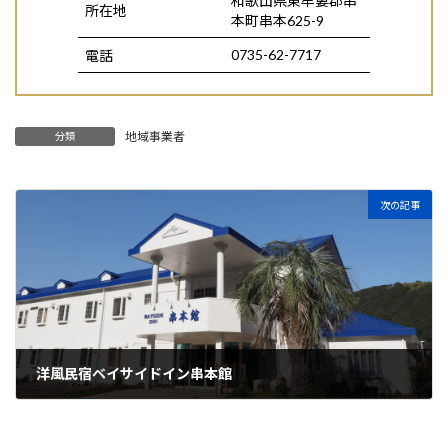
和歌山県東牟婁郡串
所在地
本町串本625-9
0735-62-7717
電話
地域事業者
分類
次の記事
洋風民宿ベイサイドイン串本館
2025年6月16日