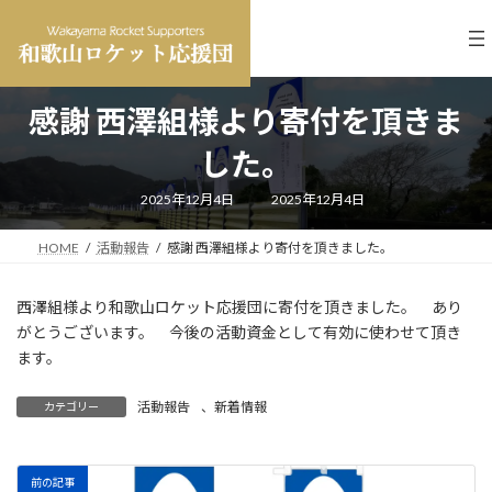
コ
ナ
ン
ビ
テ
ゲ
ン
ー
ツ
シ
感謝 西澤組様より寄付を頂きま
へ
ョ
ス
ン
した。
キ
に
ッ
移
最
2025年12月4日
2025年12月4日
プ
動
終
更
新
HOME
活動報告
感謝 西澤組様より寄付を頂きました。
日
時
:
西澤組様より和歌山ロケット応援団に寄付を頂きました。 あり
がとうございます。 今後の活動資金として有効に使わせて頂き
ます。
活動報告
、
新着情報
カテゴリー
前の記事