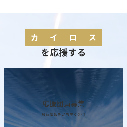
カ
イ
ロ
ス
を応援する
カ
バ
ー
リ
ン
ク
応援団員募集
最新情報をいち早くGET