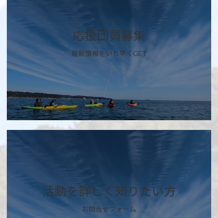
リ
ン
ク
応援団員募集
最新情報をいち早くGET
カ
バ
ー
リ
ン
ク
活動を詳しく知りたい方
お問合せフォーム