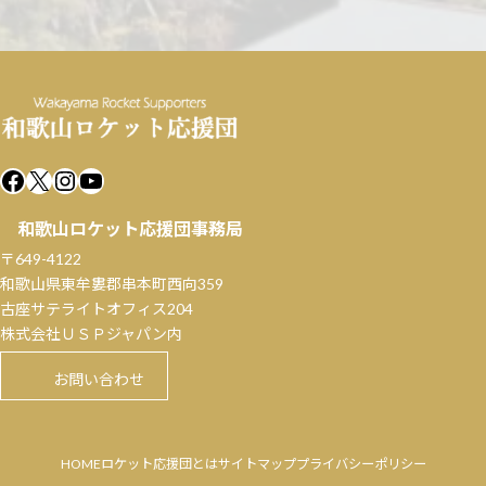
Facebook
X
Instagram
YouTube
和歌山ロケット応援団事務局
〒649-4122
和歌山県東牟婁郡串本町西向359
古座サテライトオフィス204
株式会社ＵＳＰジャパン内
お問い合わせ
HOME
ロケット応援団とは
サイトマップ
プライバシーポリシー