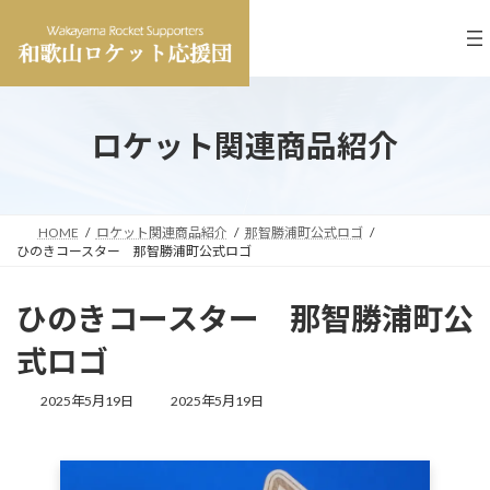
コ
ナ
ン
ビ
テ
ゲ
ン
ー
ツ
シ
へ
ョ
ロケット関連商品紹介
ス
ン
キ
に
ッ
移
プ
動
HOME
ロケット関連商品紹介
那智勝浦町公式ロゴ
ひのきコースター 那智勝浦町公式ロゴ
ひのきコースター 那智勝浦町公
式ロゴ
最
2025年5月19日
2025年5月19日
終
更
新
日