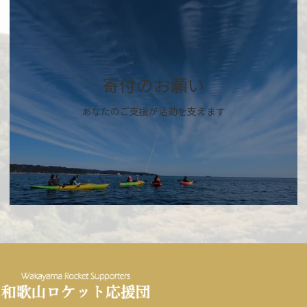
カ
バ
ー
リ
ン
ク
寄付のお願い
あなたのご支援が活動を支えます