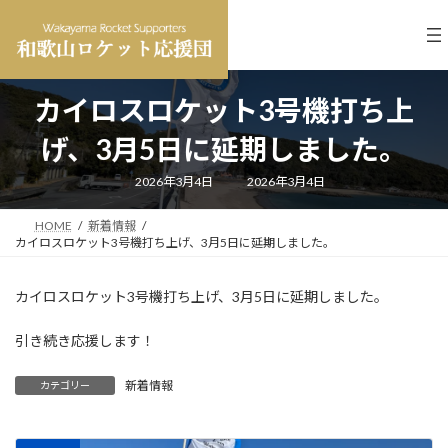
コ
ナ
ン
ビ
テ
ゲ
ン
ー
ツ
シ
カイロスロケット3号機打ち上
へ
ョ
ス
ン
げ、3月5日に延期しました。
キ
に
ッ
移
最
2026年3月4日
2026年3月4日
プ
動
終
更
新
HOME
新着情報
日
時
カイロスロケット3号機打ち上げ、3月5日に延期しました。
:
カイロスロケット3号機打ち上げ、3月5日に延期しました。
引き続き応援します！
新着情報
カテゴリー