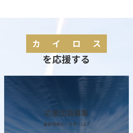
カ
イ
ロ
ス
を応援する
カ
バ
ー
リ
ン
ク
応援団員募集
最新情報をいち早くGET